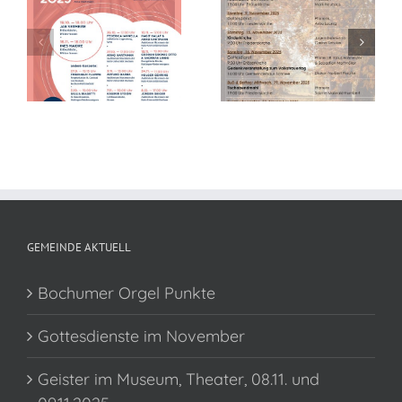
l
Gottesdienste
im November
GEMEINDE AKTUELL
Bochumer Orgel Punkte
Gottesdienste im November
Geister im Museum, Theater, 08.11. und