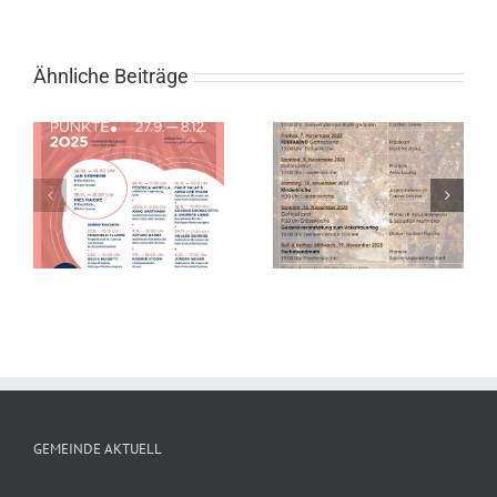
Ähnliche Beiträge
l
Gottesdienste
im November
GEMEINDE AKTUELL