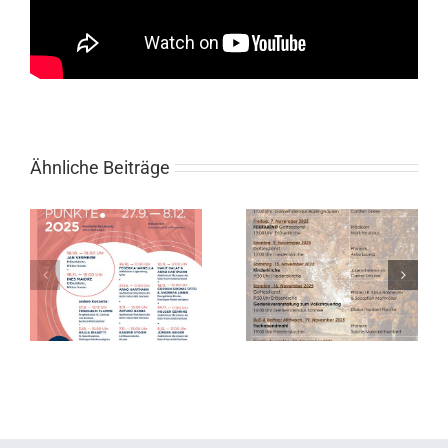
Ähnliche Beiträge
l
Gottesdienste
im November