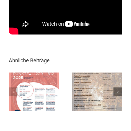
Ähnliche Beiträge
l
Gottesdienste
im November