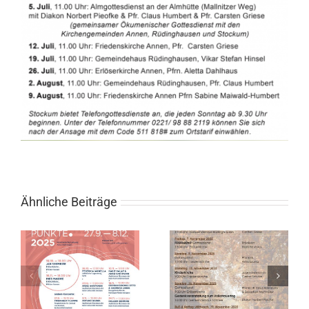
Ähnliche Beiträge
l
Gottesdienste
im November