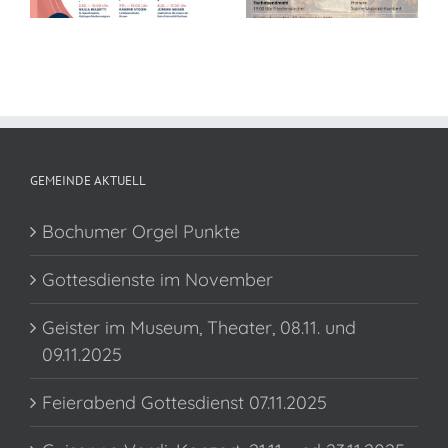
GEMEINDE AKTUELL
Bochumer Orgel Punkte
Gottesdienste im November
Geister im Museum, Theater, 08.11. und
09.11.2025
Feierabend Gottesdienst 07.11.2025