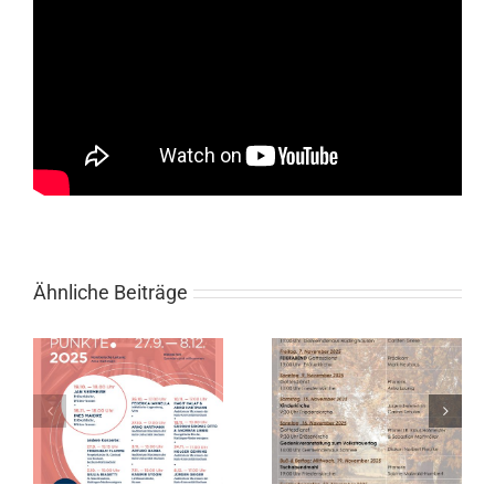
Ähnliche Beiträge
l
Gottesdienste
im November