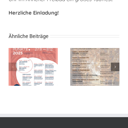
Herzliche Einladung!
Ähnliche Beiträge
l
Gottesdienste
im November