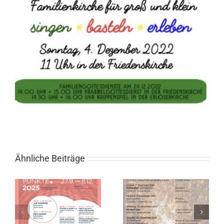
Ähnliche Beiträge
l
Gottesdienste