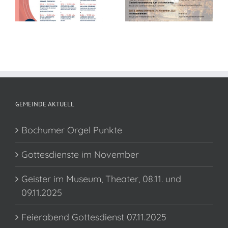
im November
GEMEINDE AKTUELL
Bochumer Orgel Punkte
Gottesdienste im November
Geister im Museum, Theater, 08.11. und
09.11.2025
Feierabend Gottesdienst 07.11.2025