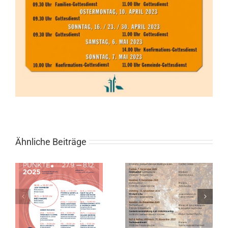
Ähnliche Beiträge
l
Gottesdienste
im November