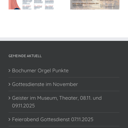
im November
GEMEINDE AKTUELL
Bochumer Orgel Punkte
Gottesdienste im November
Geister im Museum, Theater, 08.11. und
09.11.2025
Feierabend Gottesdienst 07.11.2025