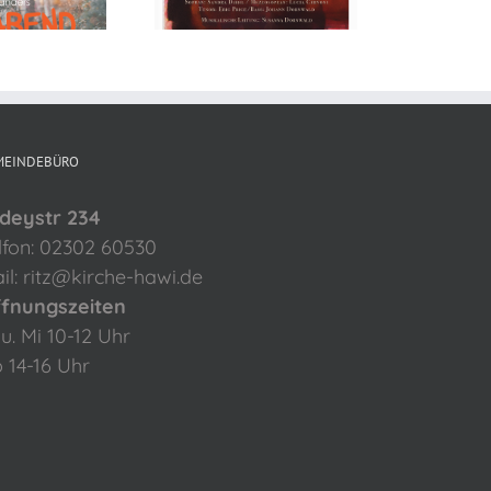
nd 23.11.2025
MEINDEBÜRO
deystr 234
lfon: 02302 60530
il: ritz@kirche-hawi.de
fnungszeiten
 u. Mi 10-12 Uhr
 14-16 Uhr