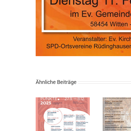
Ähnliche Beiträge
humer Orgel
Gottesdienste im
Punkte
November