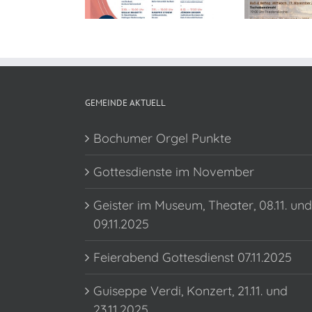
GEMEINDE AKTUELL
Bochumer Orgel Punkte
Gottesdienste im November
Geister im Museum, Theater, 08.11. und
09.11.2025
Feierabend Gottesdienst 07.11.2025
Guiseppe Verdi, Konzert, 21.11. und
23.11.2025