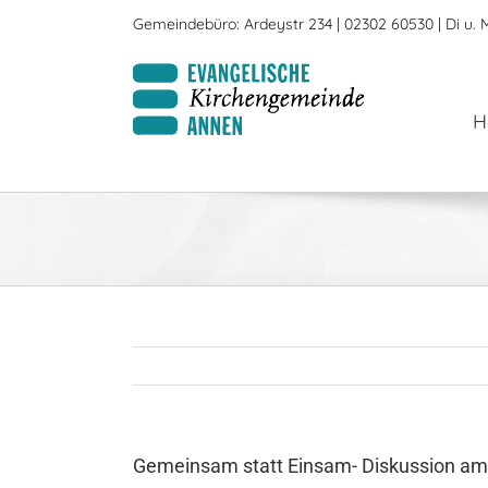
Zum
Gemeindebüro: Ardeystr 234 | 02302 60530 | Di u. M
Inhalt
springen
H
Gemeinsam statt Einsam- Diskussion a