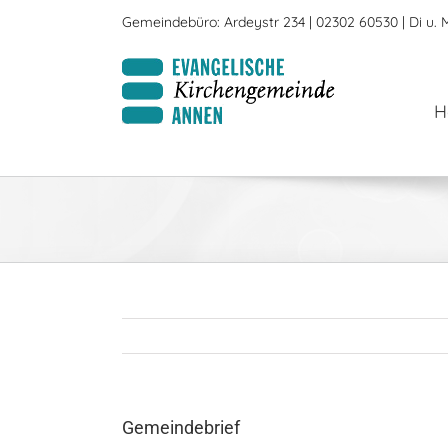
Zum
Gemeindebüro: Ardeystr 234 | 02302 60530 | Di u. M
Inhalt
springen
H
Gemeindebrief