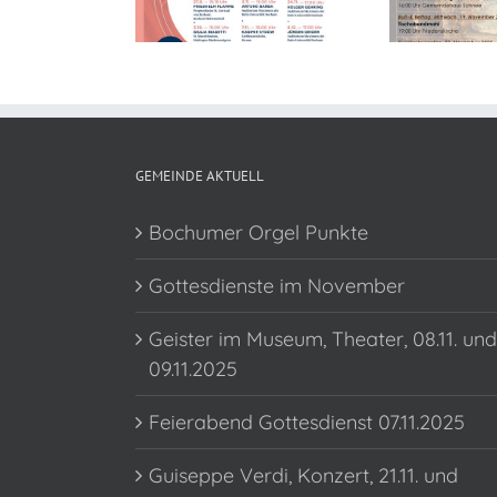
Punkte
November
GEMEINDE AKTUELL
Bochumer Orgel Punkte
Gottesdienste im November
Geister im Museum, Theater, 08.11. und
09.11.2025
Feierabend Gottesdienst 07.11.2025
Guiseppe Verdi, Konzert, 21.11. und