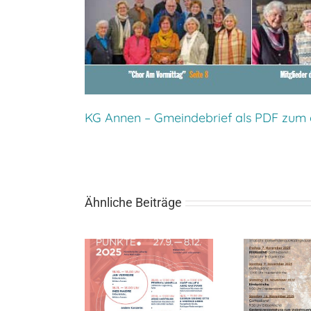
KG Annen – Gmeindebrief als PDF zum
Ähnliche Beiträge
humer Orgel
Gottesdienste im