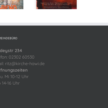
Punkte
nd 23.11.2025
MEINDEBÜRO
deystr 234
lfon: 02302 60530
il: ritz@kirche-hawi.de
fnungszeiten
 u. Mi 10-12 Uhr
 14-16 Uhr